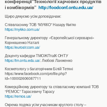
конференції”Технології харчових продуктів
і комбікормів”
http://foodconf.ontu.edu.ua/
Щиро дякуємо усім доповідачам:
Співвласнику ТОВ “МУККО” Назару Кмітю
https://mykko.com.ua/
Генеральному директору «Європейської сироварні»
Корнюшенко Наталі
https://eurosir.com.ua/
Доценту кафедри ТМОЖПтаІК ОНТУ
https://tm.ontu.edu.ua/
. Любові Ланженко
Косметологу з багаторічним Білій Тетяні
https://www.facebook.com/profile.php?
id=100002606087711
Комерційному директору та співвласнику компанії ТОВ
“РЕМОС” Тарасевичу Тарасу
https://remos.ua/
Окрема подяка усім учасникам круглого столу –