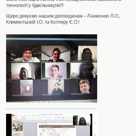
технології у бджільництві!!!
Щиро дякуємо нашим доповідачам – Ланженко Л.О.,
Климентьєвій І.О. та Котляру Є.О.!