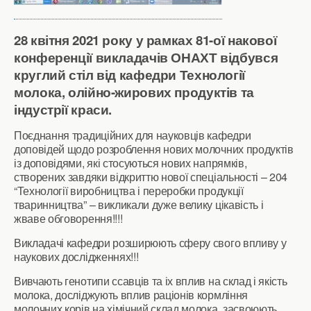
28 квітня 2021 року у рамках 81-ої накової
конференції викладачів ОНАХТ відбувся
круглий стіл від кафедри Технології
молока, олійно-жирових продуктів та
індустрії краси.
Поєднання традиційних для науковців кафедри
доповідей щодо розроблення нових молочних продуктів
із доповідями, які стосуються нових напрямків,
створених завдяки відкриттю нової спеціальності – 204
“Технології виробництва і переробки продукції
тваринництва” – викликали дуже велику цікавість і
жваве обговорення!!!!
Викладачі кафедри розширюють сферу свого впливу у
наукових дослідженнях!!!
Вивчають генотипи ссавців та іх вплив на склад і якість
молока, досліджують вплив раціонів кормління
молочних корів на хімічний склад молока, засвоюють