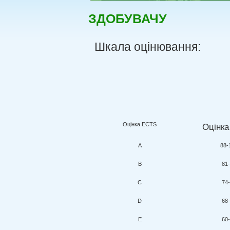
ЗДОБУВАЧУ
Шкала оцінювання:
Оцінка ECTS
Оцінк
А
88-
В
81
С
74
D
68
Е
60