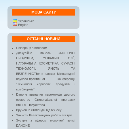
МОВА САЙТУ
Українська
English
ОСТАННІ НОВИНИ
Співпраця з бізнесом
Дискусійна панель «МОЛОЧНІ
ПРОДУКТИ, УНІКАЛЬНІ ОЛІЇ,
НАТУРАЛЬНА КОСМЕТИКА: СУЧАСНІ
ТЕХНОЛОГІЇ, ЯКІСТЬ ТА
БЕЗПЕЧНІСТЬ» в рамках Міжнародної
науково-практичної конференції
“Технології харчових продуктів і
комбікормів”
Danone визначив переможців другого
семестру Стипендіальної програми
імені А. Полуектова
Вручення стипендій від бізнесу
Захисти Кваліфікаціних робіт магістрів
Зустріч з лідером молочної галузі
DANONE