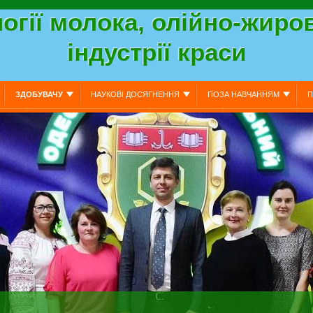
огії молока, олійно-жиров
індустрії краси
ЗДОБУВАЧУ
НАУКОВІ ДОСЯГНЕННЯ
ПОЗА НАВЧАННЯМ
П
АННЯ
АКАДЕМІЧНА МОБІЛЬНІСТЬ
ПРОЄКТ ОПП
КРУГЛІ СТОЛИ
 ДИСЦИПЛІН
СТРАТЕГІЧНИЙ ПЛАН РОЗВИТКУ ГАЛУЗІ
НАВЧАЛЬНІ ДИСЦИП
ЕСІЙНІ ПРОГРАМИ (ОПП)
ОСВІТНЬО-ПРОФЕСІЙНІ ПРОГРАМИ (ОПП)
ДЛЯ ІНДУСТРІЇ КРАСИ”
ОПП “ТЕХНОЛОГІЯ ВИРОБНИЦТВА І ПЕРЕРОБКИ ПРОД
ДЛЯ ІНДУСТРІЇ КРАСИ” (БАКАЛАВР)
СВО “БАКАЛАВР”
СВО “МАГІСТР”