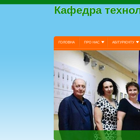
Кафедра технол
ГОЛОВНА
ПРО НАС
АБІТУРІЄНТУ
НЕФОРМАЛЬНА ОСВІТА
КРИТЕРІЇ ОЦІНЮВ
ПОРЯДОК ТА ЗАЯВИ НА ОБРАННЯ ВИБІРКОВИХ
ВИМОГИ РОБОТОДАВЦІВ
ОСВІТНЬО-ПРОФ
ОПП “ТЕХНОЛОГІЇ МОЛОКА, ЖИРІВ І ПРОДУКТІВ 
ОПП “ТЕХНОЛОГІЇ МОЛОКА, ЖИРІВ І ПРОДУКТІВ 