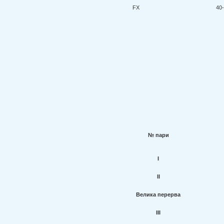
FХ
40
№ пари
I
II
Велика перерва
III