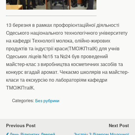
13 березня в рамках профорієнтаційної діяльності
Одеського національного технологічного університету
на кафедрі Технології молока, олійно-жирових
продуктів та індустрії краси(ТМОЖПтаІК) для учнів
Одеських ліцеїв №15 та №24 був проведений
майстер-клас з виробництва косметичних засобів та
конкурс вгадай аромат. Чекаємо школярів на майстер-
класи та екскурсію по лабораторіям кафедри
ТМОЖПтаІК.
Categories:
Без рубрики
Previous Post
Next Post
День Відкритих Дверей
Зустріч З Лідером Молочної